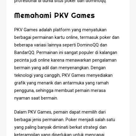
profesional di dunia situs poker dan dominoqq.
Memahami PKV Games
PKV Games adalah platform yang menyatukan
berbagai permainan kartu online, termasuk poker dan
beberapa variasi lainnya seperti DominoQQ dan
BandarQQ. Permainan ini sangat populer di kalangan
pecinta judi online karena menawarkan pengalaman
bermain yang adil dan menyenangkan. Dengan
teknologi yang canggih, PKV Games menyediakan
grafik yang menarik dan antarmuka yang ramah
pengguna, sehingga membuat pemain merasa
nyaman saat bermain.
Dalam PKV Games, pemain dapat memilih dari
berbagai jenis permainan. Poker menjadi salah satu
yang paling banyak diminati berkat strategi dan
keterampilan yang diperlukan untuk mencapai