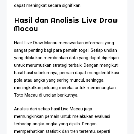
dapat meningkat secara signifikan.
Hasil dan Analisis Live Draw
Macau
Hasil Live Draw Macau menawarkan informasi yang
sangat penting bagi para pemain togel. Setiap undian
yang dilakukan memberikan data yang dapat dipelajari
untuk merumuskan strategi terbaik. Dengan mengikuti
hasil-hasil sebelumnya, pemain dapat mengidentifikasi
pola atau angka yang sering muncul, sehingga
meningkatkan peluang mereka untuk memenangkan
Toto Macau di undian berikutnya.
Analisis dari setiap hasil Live Macau juga
memungkinkan pemain untuk melakukan evaluasi
terhadap angka-angka yang dipilih. Dengan
memperhatikan statistik dan tren tertentu, seperti