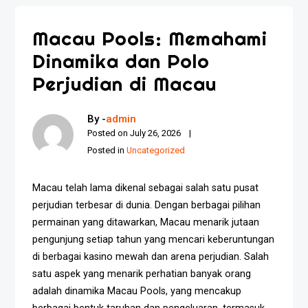
Macau Pools: Memahami
Dinamika dan Polo
Perjudian di Macau
By -
admin
Posted on
July 26, 2026
Posted in
Uncategorized
Macau telah lama dikenal sebagai salah satu pusat
perjudian terbesar di dunia. Dengan berbagai pilihan
permainan yang ditawarkan, Macau menarik jutaan
pengunjung setiap tahun yang mencari keberuntungan
di berbagai kasino mewah dan arena perjudian. Salah
satu aspek yang menarik perhatian banyak orang
adalah dinamika Macau Pools, yang mencakup