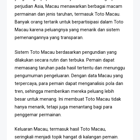
perjudian Asia, Macau menawarkan berbagai macam
permainan dan jenis taruhan, termasuk Toto Macau.
Banyak orang tertarik untuk berpartisipasi dalam Toto
Macau karena peluangnya yang menarik dan sistem
pemenangannya yang transparan.
Sistem Toto Macau berdasarkan pengundian yang
dilakukan secara rutin dan terbuka. Pemain dapat
memasang taruhan pada hasil tertentu dan menunggu
pengumuman pengeluaran. Dengan data Macau yang
terpercaya, para pemain dapat menganalisis pola dan
tren, sehingga memberikan mereka peluang lebih
besar untuk menang. Ini membuat Toto Macau tidak
hanya menarik, tetapi juga menantang bagi para
penggemar permainan.
Keluaran Macau, termasuk hasil Toto Macau,
seringkali menjadi topik hangat di kalangan pemain.