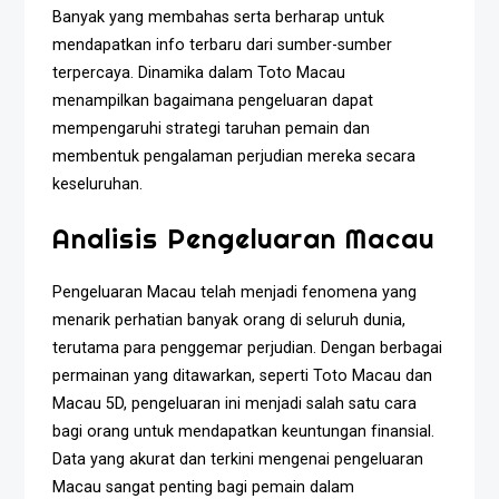
Banyak yang membahas serta berharap untuk
mendapatkan info terbaru dari sumber-sumber
terpercaya. Dinamika dalam Toto Macau
menampilkan bagaimana pengeluaran dapat
mempengaruhi strategi taruhan pemain dan
membentuk pengalaman perjudian mereka secara
keseluruhan.
Analisis Pengeluaran Macau
Pengeluaran Macau telah menjadi fenomena yang
menarik perhatian banyak orang di seluruh dunia,
terutama para penggemar perjudian. Dengan berbagai
permainan yang ditawarkan, seperti Toto Macau dan
Macau 5D, pengeluaran ini menjadi salah satu cara
bagi orang untuk mendapatkan keuntungan finansial.
Data yang akurat dan terkini mengenai pengeluaran
Macau sangat penting bagi pemain dalam