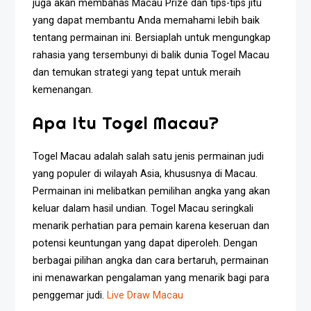
juga akan membahas Macau Prize dan tips-tips jitu
yang dapat membantu Anda memahami lebih baik
tentang permainan ini. Bersiaplah untuk mengungkap
rahasia yang tersembunyi di balik dunia Togel Macau
dan temukan strategi yang tepat untuk meraih
kemenangan.
Apa Itu Togel Macau?
Togel Macau adalah salah satu jenis permainan judi
yang populer di wilayah Asia, khususnya di Macau.
Permainan ini melibatkan pemilihan angka yang akan
keluar dalam hasil undian. Togel Macau seringkali
menarik perhatian para pemain karena keseruan dan
potensi keuntungan yang dapat diperoleh. Dengan
berbagai pilihan angka dan cara bertaruh, permainan
ini menawarkan pengalaman yang menarik bagi para
penggemar judi.
Live Draw Macau