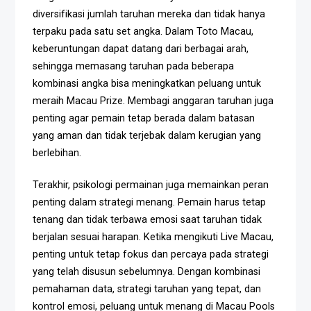
diversifikasi jumlah taruhan mereka dan tidak hanya
terpaku pada satu set angka. Dalam Toto Macau,
keberuntungan dapat datang dari berbagai arah,
sehingga memasang taruhan pada beberapa
kombinasi angka bisa meningkatkan peluang untuk
meraih Macau Prize. Membagi anggaran taruhan juga
penting agar pemain tetap berada dalam batasan
yang aman dan tidak terjebak dalam kerugian yang
berlebihan.
Terakhir, psikologi permainan juga memainkan peran
penting dalam strategi menang. Pemain harus tetap
tenang dan tidak terbawa emosi saat taruhan tidak
berjalan sesuai harapan. Ketika mengikuti Live Macau,
penting untuk tetap fokus dan percaya pada strategi
yang telah disusun sebelumnya. Dengan kombinasi
pemahaman data, strategi taruhan yang tepat, dan
kontrol emosi, peluang untuk menang di Macau Pools