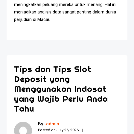
meningkatkan peluang mereka untuk menang. Hal ini
menjadikan analisis data sangat penting dalam dunia
perjudian di Macau.
Tips dan Tips Slot
Deposit yang
Menggunakan Indosat
yang Wajib Perlu Anda
Tahu
By -
admin
Posted on
July 26, 2026