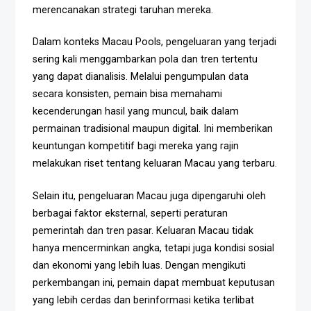
merencanakan strategi taruhan mereka.
Dalam konteks Macau Pools, pengeluaran yang terjadi
sering kali menggambarkan pola dan tren tertentu
yang dapat dianalisis. Melalui pengumpulan data
secara konsisten, pemain bisa memahami
kecenderungan hasil yang muncul, baik dalam
permainan tradisional maupun digital. Ini memberikan
keuntungan kompetitif bagi mereka yang rajin
melakukan riset tentang keluaran Macau yang terbaru.
Selain itu, pengeluaran Macau juga dipengaruhi oleh
berbagai faktor eksternal, seperti peraturan
pemerintah dan tren pasar. Keluaran Macau tidak
hanya mencerminkan angka, tetapi juga kondisi sosial
dan ekonomi yang lebih luas. Dengan mengikuti
perkembangan ini, pemain dapat membuat keputusan
yang lebih cerdas dan berinformasi ketika terlibat