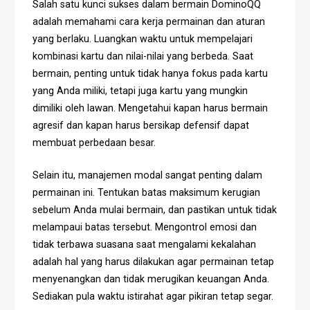
Salah satu kunci sukses dalam bermain DominoQQ
adalah memahami cara kerja permainan dan aturan
yang berlaku. Luangkan waktu untuk mempelajari
kombinasi kartu dan nilai-nilai yang berbeda. Saat
bermain, penting untuk tidak hanya fokus pada kartu
yang Anda miliki, tetapi juga kartu yang mungkin
dimiliki oleh lawan. Mengetahui kapan harus bermain
agresif dan kapan harus bersikap defensif dapat
membuat perbedaan besar.
Selain itu, manajemen modal sangat penting dalam
permainan ini. Tentukan batas maksimum kerugian
sebelum Anda mulai bermain, dan pastikan untuk tidak
melampaui batas tersebut. Mengontrol emosi dan
tidak terbawa suasana saat mengalami kekalahan
adalah hal yang harus dilakukan agar permainan tetap
menyenangkan dan tidak merugikan keuangan Anda.
Sediakan pula waktu istirahat agar pikiran tetap segar.