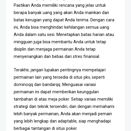
Pastikan Anda memiliki rencana yang jelas untuk
berapa banyak uang yang akan Anda mainkan dan
batas kerugian yang dapat Anda terima. Dengan cara
ini, Anda bisa menghindari kehilangan semua uang
Anda dalam satu sesi. Menetapkan batas harian atau
mingguan juga bisa membantu Anda untuk tetap
disiplin dan menjaga permainan Anda tetap
menyenangkan dan bebas dari stres finansial.
Terakhir, jangan lupakan pentingnya mempelajari
permainan lain yang tersedia di situs pkv, seperti
dominoqq dan bandarqq. Menguasai variasi
permainan ini dapat memberikan keunggulan
tambahan di atas meja poker. Setiap variasi memiliki
strategi dan teknik tersendiri, dan dengan memahami
lebih banyak permainan, Anda akan menjadi pemain
yang lebih lengkap dan adaptable, siap menghadapi
berbagai tantangan di situs poker.