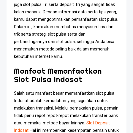
juga slot pulsa Tri serta deposit Tri yang sangat tidak
kalah menarik. Dengan informasi data serta tips yang,
kamu dapat mengoptimalkan pemanfaatan slot pulsa.
Dalam ini, kami akan membahas menyusun tips dan
trik serta strategi slot pulsa serta dan
perbandingannya dari slot pulsa, sehingga Anda bisa
menemukan metode paling baik dalam memenuhi
kebutuhan internet kamu.
Manfaat Memanfaatkan
Slot Pulsa Indosat
Salah satu manfaat besar memanfaatkan slot pulsa
Indosat adalah kemudahan yang signifikan untuk
melakukan transaksi. Melalui pemakaian pulsa, pemain
tidak perlu repot repot-repot melakukan transfer bank
atau memakai metode bayar lainnya.
Slot Deposit
Indosat
Hal ini memberikan kesempatan pemain untuk