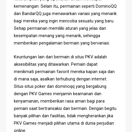
kemenangan. Selain itu, permainan seperti DominoQQ
dan BandarQQ juga menawarkan variasi yang menarik
bagi mereka yang ingin mencoba sesuatu yang baru.
Setiap permainan memiliki aturan yang jelas dan
kesempatan menang yang menarik, sehingga
memberikan pengalaman bermain yang bervariasi.
Keuntungan lain dari bermain di situs PKV adalah
aksesibilitas yang ditawarkan. Pemain dapat
menikmati permainan favorit mereka kapan saja dan
di mana saja, asalkan terhubung dengan internet.
Situs-situs poker dan dominoqq yang bergabung
dengan PKV Games menjamin keamanan dan
kenyamanan, memberikan rasa aman bagi para
pemain saat bertransaksi dan bermain. Dengan begitu
banyak pilihan dan fasilitas, tidak mengherankan jika
PKV Games menjadi pilihan utama di dunia perjudian
online.