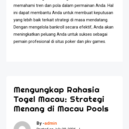
memahami tren dan pola dalam permainan Anda. Hal
ini dapat membantu Anda untuk membuat keputusan
yang lebih baik terkait strategi di masa mendatang.
Dengan mengelola bankroll secara efektif, Anda akan
meningkatkan peluang Anda untuk sukses sebagai
pemain profesional di situs poker dan pkv games.
Mengungkap Rahasia
Togel Macau: Strategi
Menang di Macau Pools
By -
admin