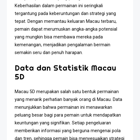
Keberhasilan dalam permainan ini seringkali
tergantung pada keberuntungan dan strategi yang
tepat. Dengan memantau keluaran Macau terbaru,
pemain dapat merumuskan angka-angka potensial
yang mungkin bisa membawa mereka pada
kemenangan, menjadikan pengalaman bermain
semakin seru dan penuh harapan.
Data dan Statistik Macau
5D
Macau 5D merupakan salah satu bentuk permainan
yang menarik perhatian banyak orang di Macau. Data
menunjukkan bahwa permainan ini menawarkan
peluang besar bagi para pemain untuk mendapatkan
keuntungan yang signifikan. Setiap pengeluaran
memberikan informasi yang berguna mengenai pola
dan tren, sehingga pemain bisa menyesuaikan strategi