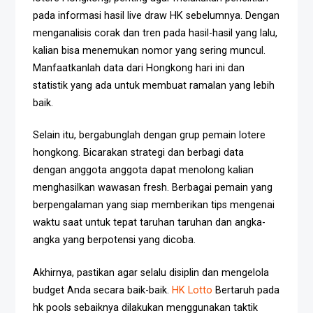
pada informasi hasil live draw HK sebelumnya. Dengan
menganalisis corak dan tren pada hasil-hasil yang lalu,
kalian bisa menemukan nomor yang sering muncul.
Manfaatkanlah data dari Hongkong hari ini dan
statistik yang ada untuk membuat ramalan yang lebih
baik.
Selain itu, bergabunglah dengan grup pemain lotere
hongkong. Bicarakan strategi dan berbagi data
dengan anggota anggota dapat menolong kalian
menghasilkan wawasan fresh. Berbagai pemain yang
berpengalaman yang siap memberikan tips mengenai
waktu saat untuk tepat taruhan taruhan dan angka-
angka yang berpotensi yang dicoba.
Akhirnya, pastikan agar selalu disiplin dan mengelola
budget Anda secara baik-baik.
HK Lotto
Bertaruh pada
hk pools sebaiknya dilakukan menggunakan taktik