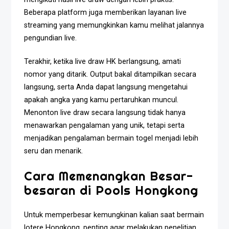
Beberapa platform juga memberikan layanan live
streaming yang memungkinkan kamu melihat jalannya
pengundian live.
Terakhir, ketika live draw HK berlangsung, amati
nomor yang ditarik. Output bakal ditampilkan secara
langsung, serta Anda dapat langsung mengetahui
apakah angka yang kamu pertaruhkan muncul.
Menonton live draw secara langsung tidak hanya
menawarkan pengalaman yang unik, tetapi serta
menjadikan pengalaman bermain togel menjadi lebih
seru dan menarik.
Cara Memenangkan Besar-
besaran di Pools Hongkong
Untuk memperbesar kemungkinan kalian saat bermain
lotere Hongkong, penting agar melakukan penelitian