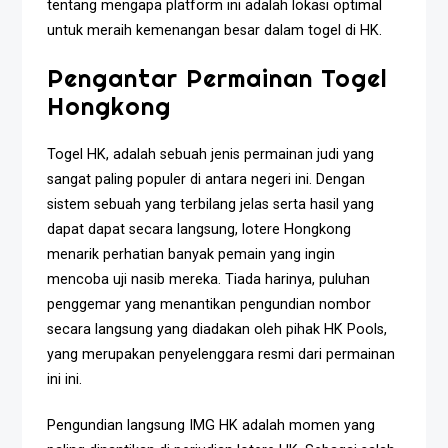
tentang mengapa platform ini adalah lokasi optimal
untuk meraih kemenangan besar dalam togel di HK.
Pengantar Permainan Togel
Hongkong
Togel HK, adalah sebuah jenis permainan judi yang
sangat paling populer di antara negeri ini. Dengan
sistem sebuah yang terbilang jelas serta hasil yang
dapat dapat secara langsung, lotere Hongkong
menarik perhatian banyak pemain yang ingin
mencoba uji nasib mereka. Tiada harinya, puluhan
penggemar yang menantikan pengundian nombor
secara langsung yang diadakan oleh pihak HK Pools,
yang merupakan penyelenggara resmi dari permainan
ini ini.
Pengundian langsung IMG HK adalah momen yang