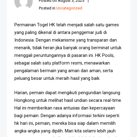
Posted on
August 3, 2025
Posted in
Uncategorized
Permainan Togel HK telah menjadi salah satu games
yang paling dikenal di antara penggemar judi di
Indonesia. Dengan mekanisme yang transparan dan
menarik, tidak heran jika banyak orang berminat untuk
menggali peruntungannya di pasaran ini. HK Pools,
sebagai salah satu platform resmi, menawarkan
pengalaman bermain yang aman dan aman, serta
peluang besar untuk meraih hasil yang baik.
Harian, pemain dapat mengikuti pengundian langsung
Hongkong untuk melihat hasil undian secara real-time.
Hal ini memberikan rasa antusias dan kepercayaan
bagi pemain. Dengan adanya informasi terkini seperti
hk hari ini, pemain, mereka bisa siap dalam memilih
angka-angka yang dipilih. Mari kita selami lebih jauh