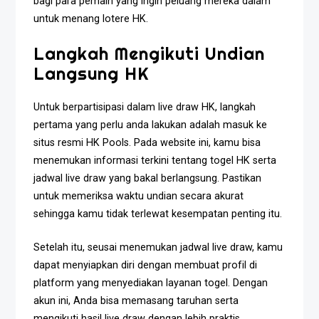
bagi para pemain yang ingin peluang mereka dalam
untuk menang lotere HK.
Langkah Mengikuti Undian
Langsung HK
Untuk berpartisipasi dalam live draw HK, langkah
pertama yang perlu anda lakukan adalah masuk ke
situs resmi HK Pools. Pada website ini, kamu bisa
menemukan informasi terkini tentang togel HK serta
jadwal live draw yang bakal berlangsung. Pastikan
untuk memeriksa waktu undian secara akurat
sehingga kamu tidak terlewat kesempatan penting itu.
Setelah itu, seusai menemukan jadwal live draw, kamu
dapat menyiapkan diri dengan membuat profil di
platform yang menyediakan layanan togel. Dengan
akun ini, Anda bisa memasang taruhan serta
mengikuti hasil live draw dengan lebih praktis.